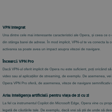
VPN integrat
Una dintre cele mai interesante caracteristici ale Opera, și ceea ce o 
din stânga barei de adrese. În mod implicit, VPN-ul te va conecta la c
activarea sa poate avea un impact asupra vitezei de navigare.
Încearcă VPN Pro
Dacă VPN-ul oferit implicit de Opera nu este suficient, poți oricând s
video sau al aplicațiilor de streaming, de exemplu. De asemenea, vei av
Opera VPN Pro oferă, de asemenea, viteze de navigare semnificativ m
Aria: inteligența artificială pentru viața de zi cu zi
La fel ca instrumentul Copilot din Microsoft Edge, Opera vine cu propri
legată de căutările tale. De exemplu, dacă vrei să știi de unde să de