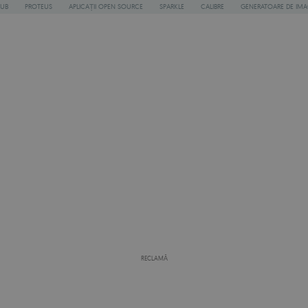
HUB
PROTEUS
APLICAȚII OPEN SOURCE
SPARKLE
CALIBRE
GENERATOARE DE IMAG
RECLAMĂ