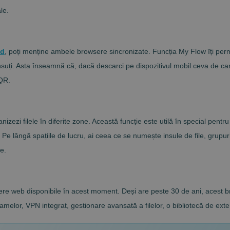
le.
id
, poți menține ambele browsere sincronizate. Funcția My Flow îți permite
nsuți. Asta înseamnă că, dacă descarci pe dispozitivul mobil ceva de care
 QR.
ganizezi filele în diferite zone. Această funcție este utilă în special p
Pe lângă spațiile de lucru, ai ceea ce se numește insule de file, grupuri 
e.
re web disponibile în acest moment. Deși are peste 30 de ani, acest br
melor, VPN integrat, gestionare avansată a filelor, o bibliotecă de exten