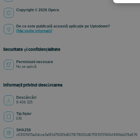
Copyright © 2026 Opera
De ce este publicată această aplicație pe Uptodown?
(Mai multe informatii)
Securitate și confidențialitate
Permisiuni necesare
Nu se aplică
Informații privind descărcarea
Descărcări
8.406.325
Tip fișier
EXE
SHA256
c03105915a2dcce3a5f1d79265d6278178002d67f5f31f3740b1490bb219a676