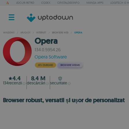
JOCURI RETRO
CODEX
CRYSTALDISKINFO
MANGA APPS
LOGITECH G 
WINDOWS
/
APLICAȚII
/
INTERNET
/
BROWSERE WEB
/
OPERA
Opera
134.0.5954.26
Opera Software
DEV ONBOARD
BROWSERE WEB
#2
4.4
8.4 M
134
recenzii
descărcări
securitate
Browser robust, versatil și ușor de personalizat