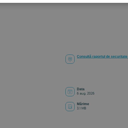
S
R
Consultă raportul de securitate 
Data
6 aug. 2026
Mărime
3.1 MB