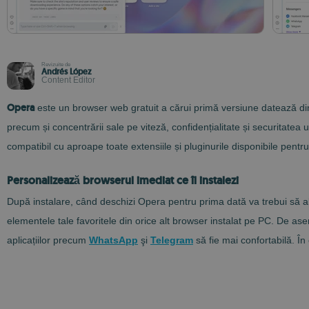
Revizuite de
Andrés López
Content Editor
Opera
este un browser web gratuit a cărui primă versiune datează din 
precum și concentrării sale pe viteză, confidențialitate și securitatea ut
compatibil cu aproape toate extensiile și pluginurile disponibile pent
Personalizează browserul imediat ce îl instalezi
După instalare, când deschizi Opera pentru prima dată va trebui să ale
elementele tale favoritele din orice alt browser instalat pe PC. De ase
aplicațiilor precum
WhatsApp
şi
Telegram
să fie mai confortabilă. În