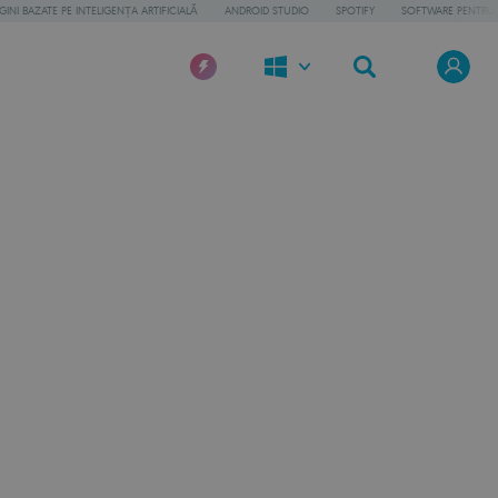
INI BAZATE PE INTELIGENȚA ARTIFICIALĂ
ANDROID STUDIO
SPOTIFY
SOFTWARE PENTRU 