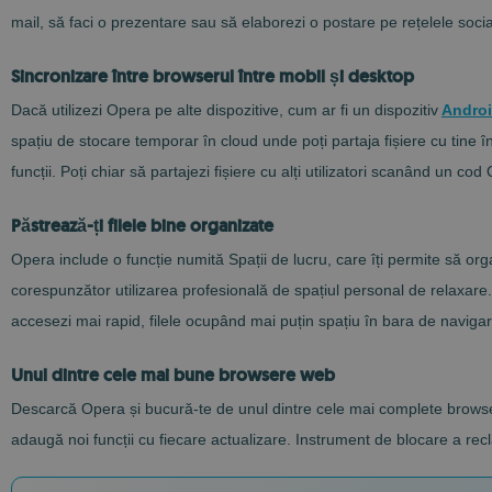
mail, să faci o prezentare sau să elaborezi o postare pe rețelele socia
Sincronizare între browserul între mobil și desktop
Dacă utilizezi Opera pe alte dispozitive, cum ar fi un dispozitiv
Andro
spațiu de stocare temporar în cloud unde poți partaja fișiere cu tine î
funcții. Poți chiar să partajezi fișiere cu alți utilizatori scanând un cod
Păstrează-ți filele bine organizate
Opera include o funcție numită Spații de lucru, care îți permite să or
corespunzător utilizarea profesională de spațiul personal de relaxare. 
accesezi mai rapid, filele ocupând mai puțin spațiu în bara de navigar
Unul dintre cele mai bune browsere web
Descarcă Opera și bucură-te de unul dintre cele mai complete browse
adaugă noi funcții cu fiecare actualizare. Instrument de blocare a recla