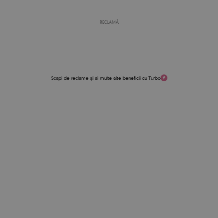
RECLAMĂ
Scapi de reclame și ai multe alte beneficii cu Turbo