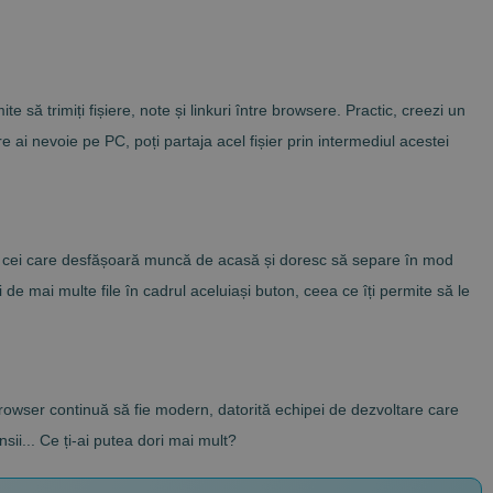
 să trimiți fișiere, note și linkuri între browsere. Practic, creezi un
 ai nevoie pe PC, poți partaja acel fișier prin intermediul acestei
entru cei care desfășoară muncă de acasă și doresc să separe în mod
de mai multe file în cadrul aceluiași buton, ceea ce îți permite să le
owser continuă să fie modern, datorită echipei de dezvoltare care
sii... Ce ți-ai putea dori mai mult?