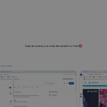
Scapi de reclame și ai multe alte beneficii cu Turbo
 site extern.