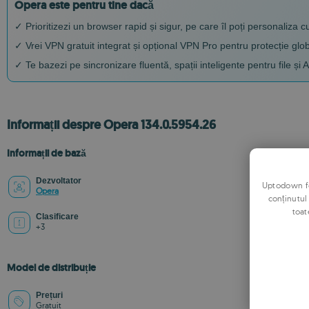
Opera este pentru tine dacă
✓ Prioritizezi un browser rapid și sigur, pe care îl poți personaliza 
✓ Vrei VPN gratuit integrat și opțional VPN Pro pentru protecție glo
✓ Te bazezi pe sincronizare fluentă, spații inteligente pentru file și A
Informații despre Opera 134.0.5954.26
Informații de bază
Dezvoltator
Uptodown fol
Opera
conținutul
toat
Clasificare
+3
Model de distribuție
Prețuri
Gratuit