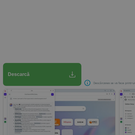
Descarcă
Descărcarea se va face printr-un