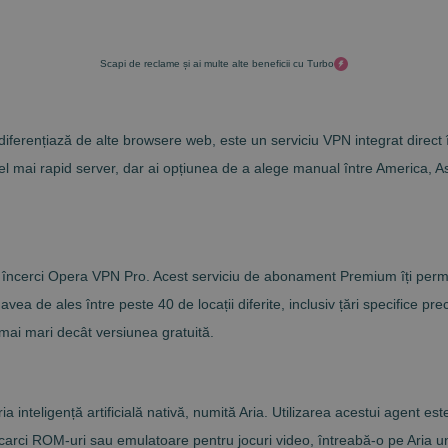
Scapi de reclame și ai multe alte beneficii cu Turbo
diferențiază de alte browsere web, este un serviciu VPN integrat direct î
el mai rapid server, dar ai opțiunea de a alege manual între America, A
ă încerci Opera VPN Pro. Acest serviciu de abonament Premium îți permite 
ea de ales între peste 40 de locații diferite, inclusiv țări specifice p
ai mari decât versiunea gratuită.
a inteligență artificială nativă, numită Aria. Utilizarea acestui agent es
scarci ROM-uri sau emulatoare pentru jocuri video, întreabă-o pe Aria un